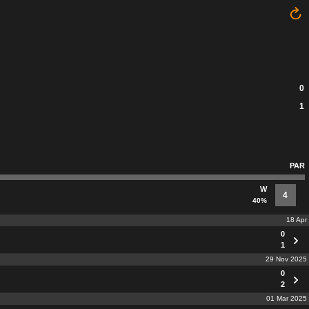
0
1
PAR
W
4
40%
18 Apr
0
1
29 Nov 2025
0
2
01 Mar 2025