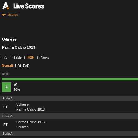
Scores
Udinese
Parma Calcio 1913
Info
Table
H2H
News
|
|
|
Overall
UDI
PAR
UDI
W
4
40%
Serie A
Udinese
FT
Parma Calcio 1913
Serie A
Parma Calcio 1913
FT
Udinese
Serie A